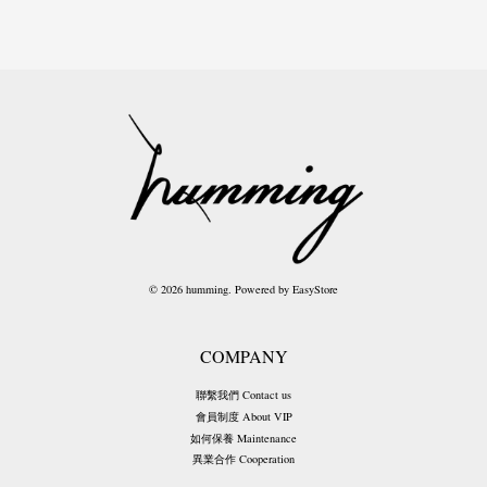
© 2026 humming. Powered by
EasyStore
COMPANY
聯繫我們 Contact us
會員制度 About VIP
如何保養 Maintenance
異業合作 Cooperation