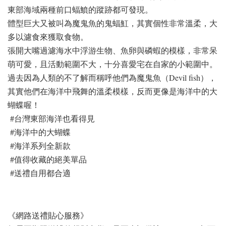
東部海域兩種前口蝠鱝的蹤跡都可發現。
體型巨大又被叫為魔鬼魚的鬼蝠魟，其實個性非常溫柔，大
多以濾食來獲取食物。
張開大嘴過濾海水中浮游生物、魚卵與磷蝦的模樣，非常呆
萌可愛，且活動範圍不大，十分喜愛宅在自家的小範圍中。
過去因為人類的不了解而稱呼他們為魔鬼魚（Devil fish），
其實他們在海洋中飛舞的溫柔模樣，反而更像是海洋中的大
蝴蝶喔！
#台灣東部海洋也看得見
#海洋中的大蝴蝶
#海洋系列全新款
#值得收藏的絕美單品
#送禮自用都合適
《網路送禮貼心服務》