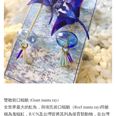
雙吻前口蝠鱝 (Giant manta ray)
全世界最大的魟魚，與埃氏前口蝠鱝（Reef manta ray)同被
稱為鬼蝠魟，IUCN及台灣皆將其列為保育類動物，在台灣