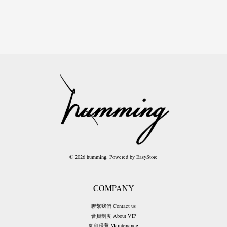
© 2026 humming. Powered by
EasyStore
COMPANY
聯繫我們 Contact us
會員制度 About VIP
如何保養 Maintenance