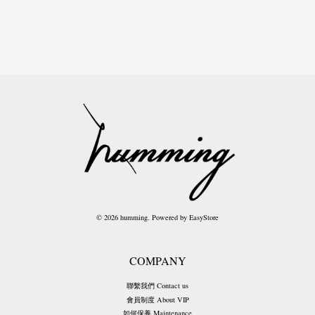
© 2026 humming. Powered by
EasyStore
COMPANY
聯繫我們 Contact us
會員制度 About VIP
如何保養 Maintenance