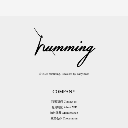
© 2026 humming. Powered by
EasyStore
COMPANY
聯繫我們 Contact us
會員制度 About VIP
如何保養 Maintenance
異業合作 Cooperation