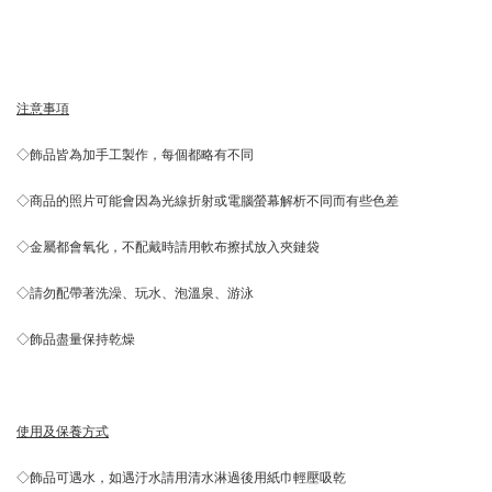
注意事項
◇飾品皆為加手工製作，每個都略有不同
◇商品的照片可能會因為光線折射或電腦螢幕解析不同而有些色差
◇金屬都會氧化，不配戴時請用軟布擦拭放入夾鏈袋
◇請勿配帶著洗澡、玩水、泡溫泉、游泳
◇飾品盡量保持乾燥
使用及保養方式
◇飾品可遇水，如遇汙水請用清水淋過後用紙巾輕壓吸乾