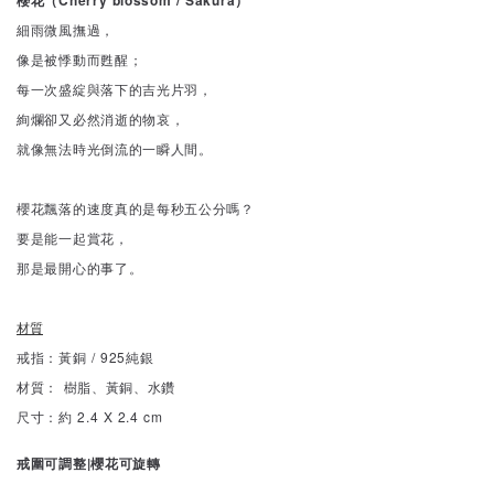
櫻花（Cherry blossom / Sakura）
細雨微風撫過，
像是被悸動而甦醒；
每一次盛綻與落下的吉光片羽，
絢爛卻又必然消逝的物哀，
就像無法時光倒流的一瞬人間。
櫻花飄落的速度真的是每秒五公分嗎？
要是能一起賞花，
那是最開心的事了。
材質
戒指：黃銅 / 925純銀
材質： 樹脂、黃銅、水鑽
尺寸：約 2.4 X 2.4 cm
戒圍可調整|櫻花可旋轉