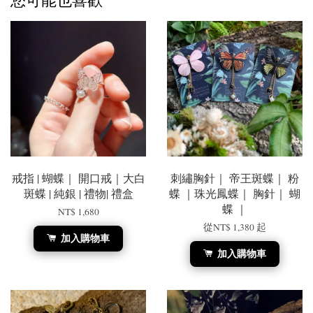
戒指 | 蝴蝶｜ 開口戒｜大白
刺繡胸針｜ 帝王斑蝶｜ 粉
斑蝶 | 純銀 | 禮物| 禮盒
蝶 ｜珠光鳳蝶｜ 胸針｜ 蝴
蝶 ｜
NT$ 1,680
從
NT$ 1,380
起
加入購物車
加入購物車