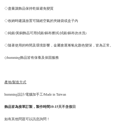
◇盡量讓飾品保持乾燥避免變質
◇收納時建議放置可隔絕空氣的夾鏈袋或盒子內
◇純銀/黃銅飾品可用拭銀/銅布擦拭(拭銀/銅布勿水洗)
◇隨著使用的時間及環境影響，金屬會逐漸氧化顏色變深，皆為正常。
◇humming飾品皆有保養及保固服務
產地/製造方式
humming設計/電腦加手工/Made in Taiwan
飾品皆為接單訂製，製作時間10-15天不含假日
如有其他問題可以訊息詢問！