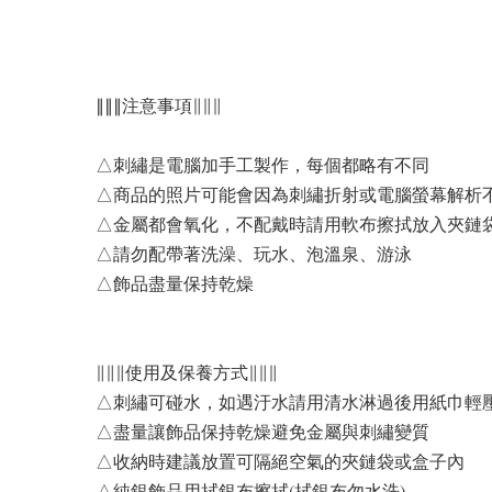
∥∥∥注意事項∥∥∥
△刺繡是電腦加手工製作，每個都略有不同
△商品的照片可能會因為刺繡折射或電腦螢幕解析
△金屬都會氧化，不配戴時請用軟布擦拭放入夾鏈
△請勿配帶著洗澡、玩水、泡溫泉、游泳
△飾品盡量保持乾燥
∥∥∥使用及保養方式∥∥∥
△刺繡可碰水，如遇汙水請用清水淋過後用紙巾輕
△盡量讓飾品保持乾燥避免金屬與刺繡變質
△收納時建議放置可隔絕空氣的夾鏈袋或盒子內
△純銀飾品用拭銀布擦拭(拭銀布勿水洗)