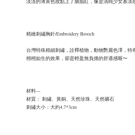
淡淡的薄黃色妝點上了胭脂紅，像是清純少女寡淡
精緻刺繡胸針/Embroidery Brooch
台灣特殊精細刺繡，詮釋植物，動物艷麗色澤，特
栩栩如生的效果，卻是輕盈無負擔的舒適感喔〜
材料---
材質： 刺繡、黃銅、天然珍珠、天然礦石
刺繡大小：大約4.7*3cm