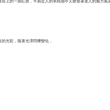
妝容上的一抹紅唇，平易近人的單純感中又散發著迷人的魅力風
有的光彩，隨著光澤閃爍變化，