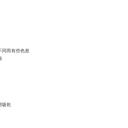
不同而有些色差
袋
壓吸乾