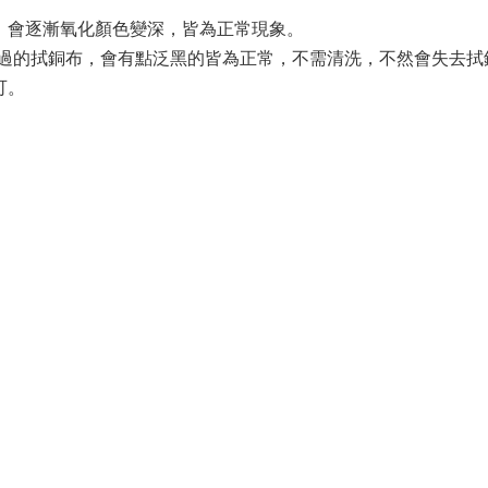
，會逐漸氧化顏色變深，皆為正常現象。
擦過的拭銅布，會有點泛黑的皆為正常，不需清洗，不然會失去拭
可。