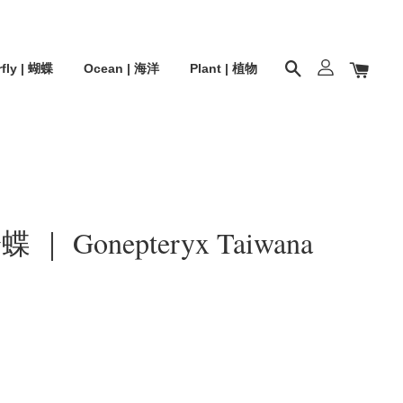
rfly | 蝴蝶
Ocean | 海洋
Plant | 植物
 Gonepteryx Taiwana