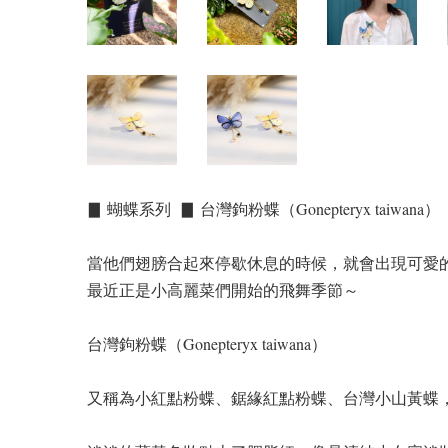
▊ 蝴蝶系列 ▊ 台灣鉤粉蝶（Gonepteryx taiwana）
當他們翅膀合起來停歇休息的時候，就會出現可愛
最近正是小高麗菜們開始的飛舞季節～
台灣鉤粉蝶（Gonepteryx taiwana）
又稱為小紅點粉蝶、鋸緣紅點粉蝶、台灣小山黃蝶