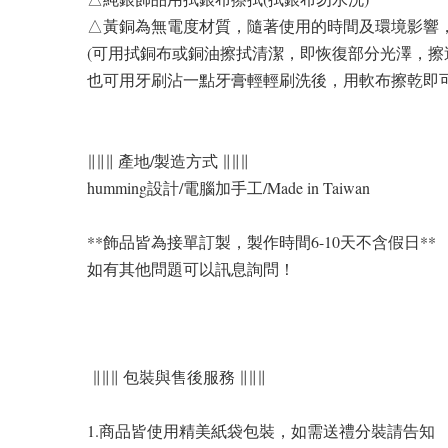
△黃銅為無電度材質，隨著使用的時間及環境影響
(可用拭銅布或銅油擦拭清潔，即恢復部分光澤，
也可用牙刷沾一點牙膏輕輕刷洗後，用軟布擦乾即
∥∥∥ 產地/製造方式 ∥∥∥
humming設計/電腦加手工/Made in Taiwan
**飾品皆為接單訂製，製作時間6-10天不含假日**
如有其他問題可以訊息詢問！
∥∥∥ 包裝與售後服務 ∥∥∥
1.商品皆使用精美紙袋包裝，如需送禮分裝請告知