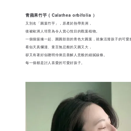
青蘋果竹芋 ( Calathea orbifolia ）
又別名「圓葉竹芋」，原產於熱帶美洲，
後被歐洲人培育為令人賞心悅目的觀葉植物。
一個個簇擁一起、圓圓鼓鼓的青色大圓葉，就像活潑孩子的可愛
看似天真爛漫、童言無忌般的又圓又大，
卻又有著好似聰明伶俐且善解人意般的細膩線條。
每一個都是討人喜愛的可愛好孩子。