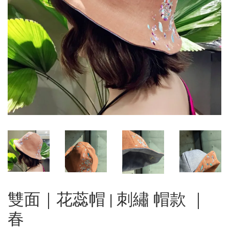
雙面｜花蕊帽 | 刺繡 帽款 ｜
春