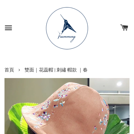
›
首頁
雙面｜花蕊帽 | 刺繡 帽款 ｜春