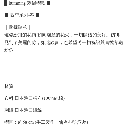
▊ humming 刺繡帽款 ▊
▊ 四季系列-春 ▊
｜圖樣語意｜
瓊姿紛飛的花雨,如同璨麗的花火，一切開始的美好。彷彿
見到了美麗的你，如此欣喜，也希望將一切祝福與喜悅都送
給你。
材質---
布料:日本進口棉布(100%純棉)
刺繡:日本進口繡線
帽圍：約58 cm (手工製作，會有些許誤差)