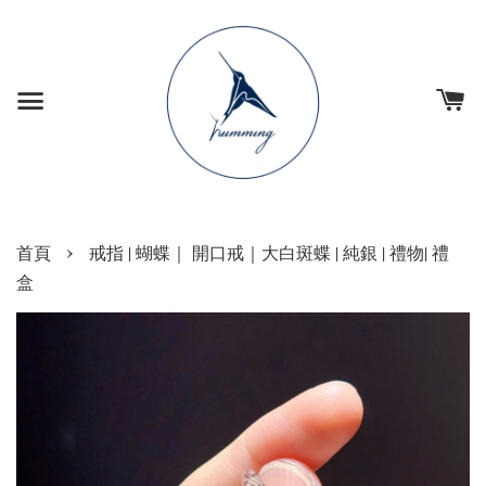
›
首頁
戒指 | 蝴蝶｜ 開口戒｜大白斑蝶 | 純銀 | 禮物| 禮
盒