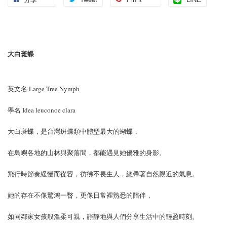
大白斑蝶
英文名 Large Tree Nymph
學名 Idea leuconoe clara
大白斑蝶，是台灣斑蝶類中體型最大的蝴蝶，
在島嶼各地的山林與聚落間，都能遇見她優雅的身影。
飛行時節奏緩慢而從容，彷彿不畏生人，總帶著自然親近的氣息。
她的存在不像驚鴻一瞥，更像日常裡熟悉的陪伴，
如同鄰家女孩般溫柔可親，靜靜地與人們分享生活中的輕盈時刻。