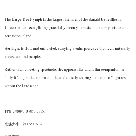
The Large Tree Nymph is the largest member of the danaid butterflies in
Taiwan, often seen gliding gracefully through forests and nearby settlements
across the island.
Her flight is slow and unhurried, carrying a calm presence that feels naturally
at ease around people.
Rather than a fleeting spectacle, she appears like a familiar companion in
daily life—gentle, approachable, and quietly sharing moments of lightness
within the landscape.
材質：樹酯、純銀、珍珠
蝴蝶大小：約1.5*1.2cm