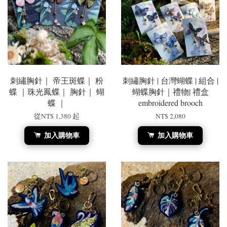
刺繡胸針｜ 帝王斑蝶｜ 粉
刺繡胸針 | 台灣蝴蝶 | 組合 |
蝶 ｜珠光鳳蝶｜ 胸針｜ 蝴
蝴蝶胸針｜禮物| 禮盒
蝶 ｜
embroidered brooch
從
NT$ 1,380
起
NT$ 2,080
加入購物車
加入購物車