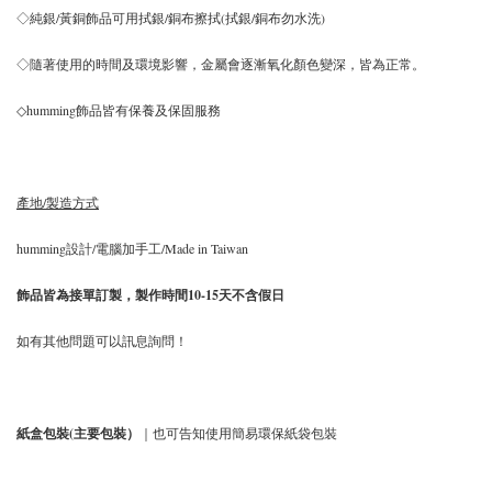
◇純銀/黃銅飾品可用拭銀/銅布擦拭(拭銀/銅布勿水洗)
◇隨著使用的時間及環境影響，金屬會逐漸氧化顏色變深，皆為正常。
◇humming飾品皆有保養及保固服務
產地/製造方式
humming設計/電腦加手工/Made in Taiwan
飾品皆為接單訂製，製作時間10-15天不含假日
如有其他問題可以訊息詢問！
紙盒包裝(主要包裝）
｜也可告知使用簡易環保紙袋包裝