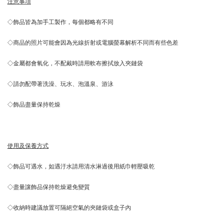
注意事項
◇飾品皆為加手工製作，每個都略有不同
◇商品的照片可能會因為光線折射或電腦螢幕解析不同而有些色差
◇金屬都會氧化，不配戴時請用軟布擦拭放入夾鏈袋
◇請勿配帶著洗澡、玩水、泡溫泉、游泳
◇飾品盡量保持乾燥
使用及保養方式
◇飾品可遇水，如遇汙水請用清水淋過後用紙巾輕壓吸乾
◇盡量讓飾品保持乾燥避免變質
◇收納時建議放置可隔絕空氣的夾鏈袋或盒子內