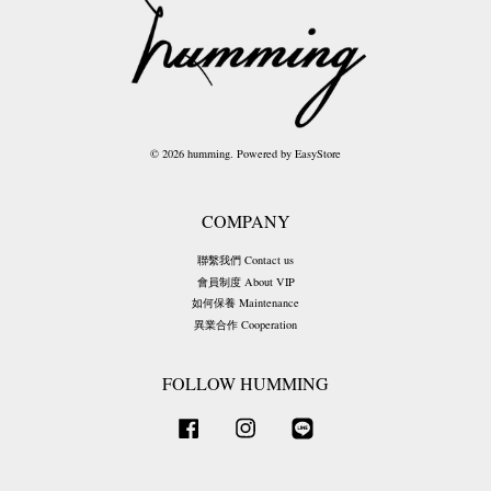
© 2026 humming. Powered by
EasyStore
COMPANY
聯繫我們 Contact us
會員制度 About VIP
如何保養 Maintenance
異業合作 Cooperation
FOLLOW HUMMING
Facebook
Instagram
Line