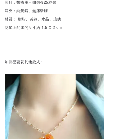
耳針：醫療用不鏽鋼/925純銀
耳夾：純黃銅、無痛矽膠
材質： 樹脂、黃銅、水晶、琉璃
花加上配飾的尺寸約 1.5 X 2 cm
加州罌粟花其他款式：