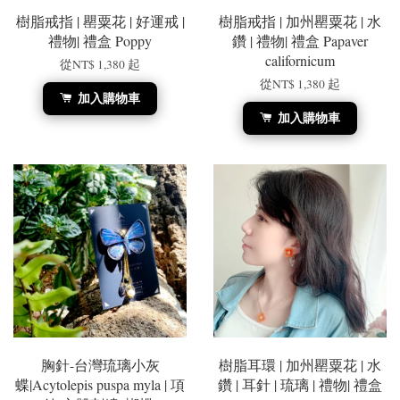
樹脂戒指 | 罌粟花 | 好運戒 |
樹脂戒指 | 加州罌粟花 | 水
禮物| 禮盒 Poppy
鑽 | 禮物| 禮盒 Papaver
californicum
從
NT$ 1,380
起
從
NT$ 1,380
起
加入購物車
加入購物車
胸針-台灣琉璃小灰
樹脂耳環 | 加州罌粟花 | 水
蝶|Acytolepis puspa myla | 項
鑽 | 耳針 | 琉璃 | 禮物| 禮盒