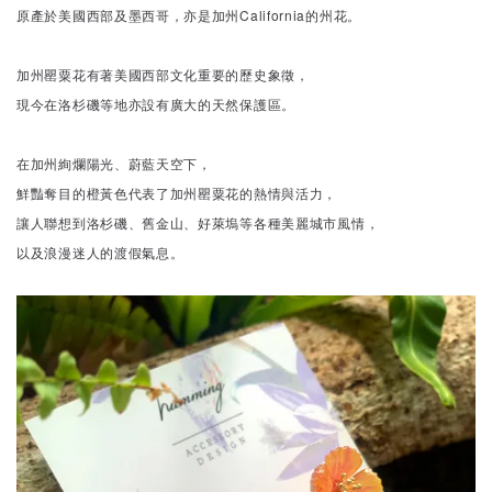
原產於美國西部及墨西哥，亦是加州California的州花。
加州罌粟花有著美國西部文化重要的歷史象徵，
現今在洛杉磯等地亦設有廣大的天然保護區。
在加州絢爛陽光、蔚藍天空下，
鮮豔奪目的橙黃色代表了加州罌粟花的熱情與活力，
讓人聯想到洛杉磯、舊金山、好萊塢等各種美麗城市風情，
以及浪漫迷人的渡假氣息。