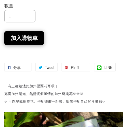
數量
加入購物車
分享
Tweet
Pin it
LINE
｜有三種戴法的加州罌粟花耳環｜
充滿加州陽光、熱情渡假風情的加州罌粟花🌞🌞🌞
✨ 可以單戴罌粟花、搭配墜飾一起帶、墜飾搭配自己的耳環戴✨