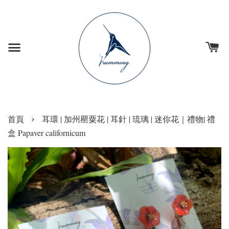
›
首頁
耳環 | 加州罌粟花 | 耳針 | 琉璃 | 迷你花｜禮物| 禮
盒 Papaver californicum