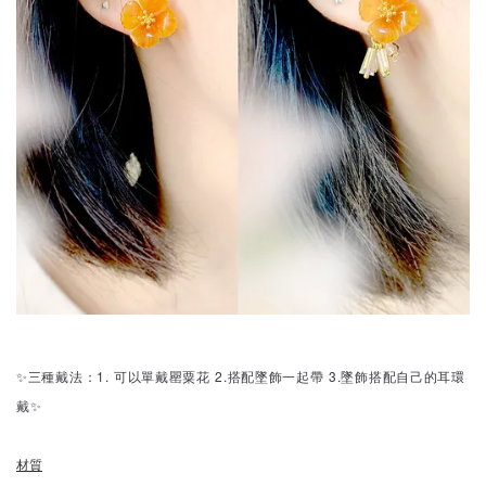
✨三種戴法：1. 可以單戴罌粟花 2.搭配墜飾一起帶 3.墜飾搭配自己的耳環
戴✨
材質