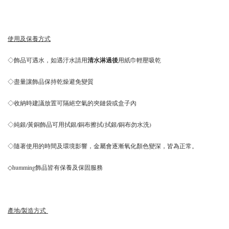
使用及保養方式
◇飾品可遇水，如遇汙水請用
清水淋過後
用紙巾輕壓吸乾
◇盡量讓飾品保持乾燥避免變質
◇收納時建議放置可隔絕空氣的夾鏈袋或盒子內
◇純銀/黃銅飾品可用拭銀/銅布擦拭(拭銀/銅布勿水洗)
◇隨著使用的時間及環境影響，金屬會逐漸氧化顏色變深，皆為正常。
◇humming飾品皆有保養及保固服務
產地/製造方式