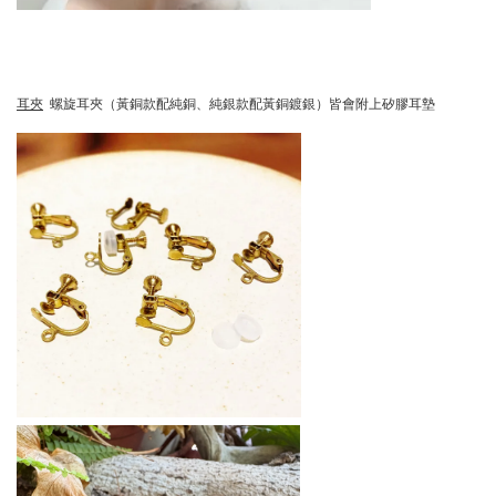
耳夾
螺旋耳夾（黃銅款配純銅、純銀款配黃銅鍍銀）皆會附上矽膠耳墊